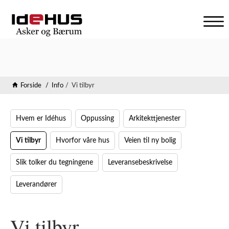
V
i
s
n
a
Forside
Info
Vi tilbyr
v
i
g
a
Hvem er Idéhus
Oppussing
Arkitekttjenester
s
j
Vi tilbyr
Hvorfor våre hus
Veien til ny bolig
o
n
Slik tolker du tegningene
Leveransebeskrivelse
Leverandører
Vi tilbyr