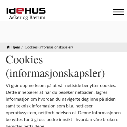
V
i
s
n
a
Hjem
Cookies (informasjonskapsler)
v
Cookies
i
g
a
(informasjonskapsler)
s
j
o
Vi gjør oppmerksom på at vår nettside benytter cookies.
n
Dette innebærer at når du besøker nettsiden, lagres
informasjon om hvordan du navigerte deg inne på siden
samt teknisk informasjon som bl.a. nettleser,
operativsystem, nettforbindelsen ol. Denne informasjonen
benyttes for å gi oss bedre innsikt i hvordan våre brukere
benytter nettsidene.