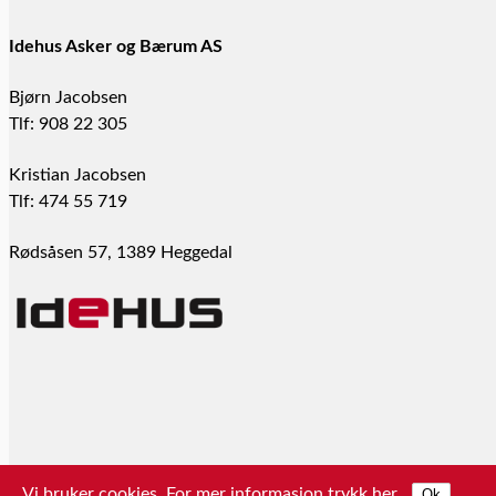
Idehus Asker og Bærum AS
Bjørn Jacobsen
Tlf: 908 22 305
Kristian Jacobsen
Tlf: 474 55 719
Rødsåsen 57, 1389 Heggedal
Vi bruker cookies. For mer informasjon trykk
her
.
Ok