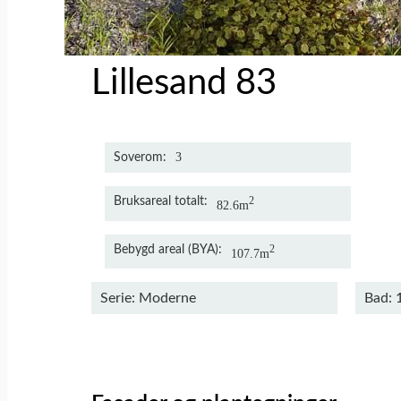
Lillesand 83
3
Soverom
Bruksareal totalt
2
82.6m
Bebygd areal (BYA)
2
107.7m
Serie: Moderne
Bad: 