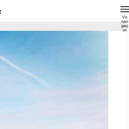
g
Vis
navi
gasj
on