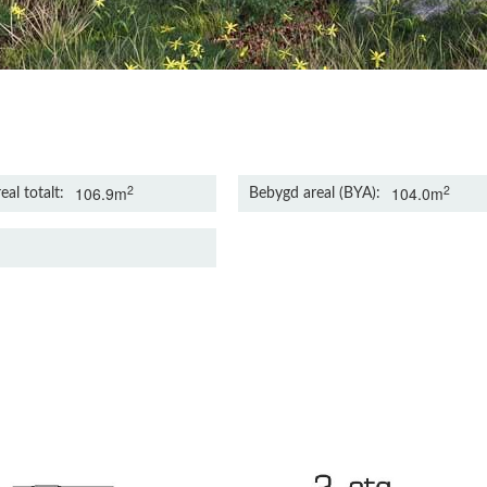
2
2
106.9m
104.0m
eal totalt
Bebygd areal (BYA)