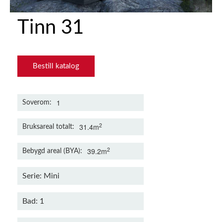
Tinn 31
Bestill katalog
1
Soverom
2
31.4m
Bruksareal totalt
2
39.2m
Bebygd areal (BYA)
Serie: Mini
Bad: 1